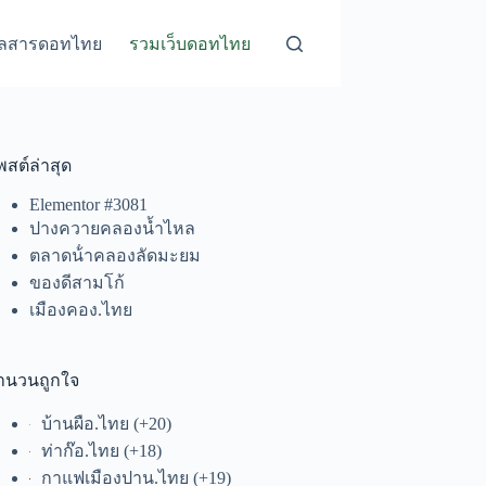
ุลสารดอทไทย
รวมเว็บดอทไทย
พสต์ล่าสุด
Elementor #3081
ปางควายคลองน้ำไหล
ตลาดน้ําคลองลัดมะยม
ของดีสามโก้
เมืองคอง.ไทย
ำนวนถูกใจ
บ้านผือ.ไทย
+20
ท่าก๊อ.ไทย
+18
กาแฟเมืองปาน.ไทย
+19