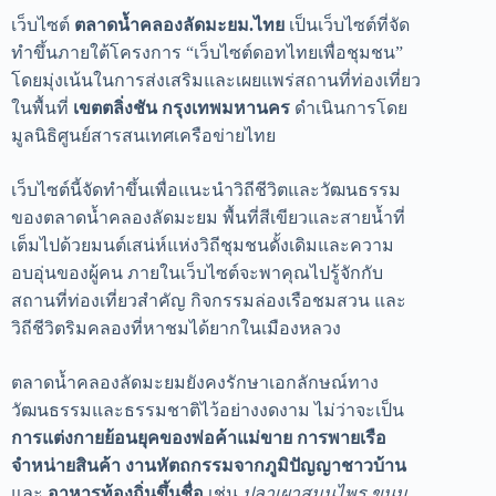
เว็บไซต์
ตลาดน้ำคลองลัดมะยม.ไทย
เป็นเว็บไซต์ที่จัด
ทำขึ้นภายใต้โครงการ “เว็บไซต์ดอทไทยเพื่อชุมชน”
โดยมุ่งเน้นในการส่งเสริมและเผยแพร่สถานที่ท่องเที่ยว
ในพื้นที่
เขตตลิ่งชัน กรุงเทพมหานคร
ดำเนินการโดย
มูลนิธิศูนย์สารสนเทศเครือข่ายไทย
เว็บไซต์นี้จัดทำขึ้นเพื่อแนะนำวิถีชีวิตและวัฒนธรรม
ของตลาดน้ำคลองลัดมะยม พื้นที่สีเขียวและสายน้ำที่
เต็มไปด้วยมนต์เสน่ห์แห่งวิถีชุมชนดั้งเดิมและความ
อบอุ่นของผู้คน ภายในเว็บไซต์จะพาคุณไปรู้จักกับ
สถานที่ท่องเที่ยวสำคัญ กิจกรรมล่องเรือชมสวน และ
วิถีชีวิตริมคลองที่หาชมได้ยากในเมืองหลวง
ตลาดน้ำคลองลัดมะยมยังคงรักษาเอกลักษณ์ทาง
วัฒนธรรมและธรรมชาติไว้อย่างงดงาม ไม่ว่าจะเป็น
การแต่งกายย้อนยุคของพ่อค้าแม่ขาย การพายเรือ
จำหน่ายสินค้า งานหัตถกรรมจากภูมิปัญญาชาวบ้าน
และ
อาหารท้องถิ่นขึ้นชื่อ
เช่น
ปลาเผาสมุนไพร ขนม