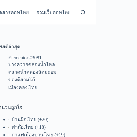
ุลสารดอทไทย
รวมเว็บดอทไทย
พสต์ล่าสุด
Elementor #3081
ปางควายคลองน้ำไหล
ตลาดน้ําคลองลัดมะยม
ของดีสามโก้
เมืองคอง.ไทย
ำนวนถูกใจ
บ้านผือ.ไทย
+20
ท่าก๊อ.ไทย
+18
กาแฟเมืองปาน.ไทย
+19