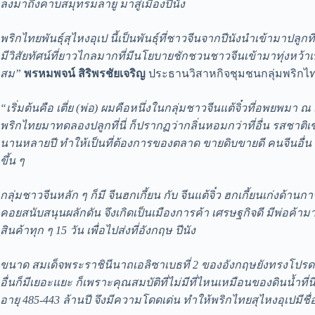
ลงมาถึงคาบสมุทรมลายู
มาสู่เมืองปีนัง
พริกไทยพันธุ์สุไหงอุเป นี้เป็นพันธุ์ที่ชาวจีนจากปีนังนำเข้ามาปลูกที
มีวิสัยทัศน์ที่ยาวไกลมากที่มีนโยบายชักชวนชาวจีนเข้ามาทุ่งหว้า
สม”
พรหมพจน์ สิริพรชัยเจริญ
ประธานวิสาหกิจชุมชนกลุ่มพริกไทยพ
“เริ่มต้นคือ เตี่ย (พ่อ) ผมคือหนึ่งในกลุ่มชาวจีนแต้จิ๋วที่อพยพมา ณ
พริกไทยมาทดลองปลูกที่นี่ ก็ปรากฏว่ากลิ่นหอมกว่าที่อื่น รสชาติเข้มข้
นานหลายปี ทำให้เป็นที่ต้องการของตลาด ขายดิบขายดี คนจีนอื่น ๆ
ขึ้น ๆ
กลุ่มชาวจีนหลัก ๆ ก็มี จีนฮกเกี้ยน กับ จีนแต้จิ๋ว ฮกเกี้ยนเก่งด้าน
คอยสนับสนุนผลักดัน จึงเกิดเป็นเมืองการค้า เศรษฐกิจดี มีพ่อค้
สินค้าทุก ๆ 15 วัน เพื่อไปส่งที่อังกฤษ ปีนัง
ขนาด สมเด็จพระราชินีนาถเอลิซาเบธที่ 2 ของอังกฤษยังทรงโปรดพริ
อื่นก็มีเยอะแยะ ก็เพราะคุณสมบัติที่ไม่มีที่ไหนเหมือนของดินน้ำที่นี
อายุ 485-443 ล้านปี จึงมีความโดดเด่น ทำให้พริกไทยสุไหงอุเปมีชื