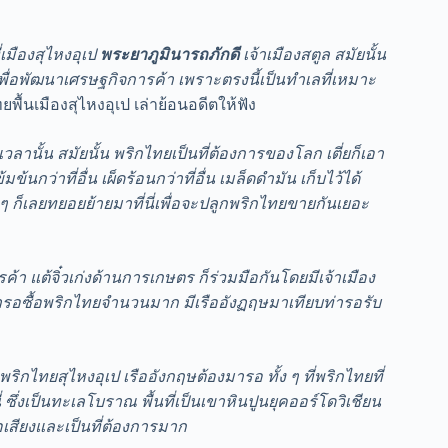
่เมืองสุไหงอุเป
พระยาภูมินารถภักดี
เจ้าเมืองสตูล สมัยนั้น
เพื่อพัฒนาเศรษฐกิจการค้า เพราะตรงนี้เป็นทำเลที่เหมาะ
ื้นเมืองสุไหงอุเป เล่าย้อนอดีตให้ฟัง
 เวลานั้น สมัยนั้น พริกไทยเป็นที่ต้องการของโลก เตี่ยก็เอา
นกว่าที่อื่น เผ็ดร้อนกว่าที่อื่น เมล็ดดำมัน เก็บไว้ได้
 ก็เลยทยอยย้ายมาที่นี่เพื่อจะปลูกพริกไทยขายกันเยอะ
การค้า แต้จิ๋วเก่งด้านการเกษตร ก็ร่วมมือกันโดยมีเจ้าเมือง
ามารอซื้อพริกไทยจำนวนมาก มีเรืออังฏฤษมาเทียบท่ารอรับ
กไทยสุไหงอุเป เรืออังกฤษต้องมารอ ทั้ง ๆ ที่พริกไทยที่
่ ซึ่งเป็นทะเลโบราณ​ พื้นที่เป็นเขาหินปูนยุคออร์โดวิเชียน
่อเสียงและเป็นที่ต้องการมาก