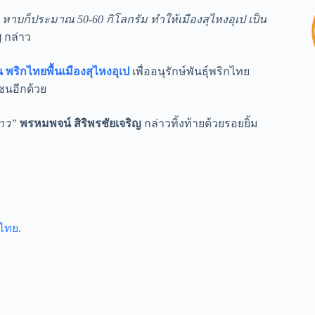
 หาบก็ประมาณ 50-60 กิโลกรัม ทำให้เมืองสุไหงอุเป เป็น
ญ
กล่าว
 พริกไทยพื้นเมืองสุไหงอุเป
เพื่ออนุรักษ์พันธุ์พริกไทย
ชนอีกด้วย
ราว”
พรหมพจน์ สิริพรชัยเจริญ
กล่าวทิ้งท้ายด้วยรอยยิ้ม
า.ไทย
.