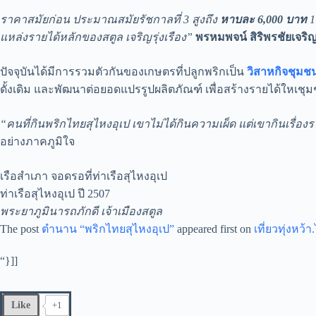
ราคาสมัยก่อน ประมาณสมัยรัชกาลที่ 3 สูงถึง
หาบละ 6,000 บาท
1
แหล่งรายได้หลักของสตูล เจริญรุ่งเรือง”
พรหมพจน์ สิริพรชัยเจริ
ปัจจุบันได้มีการรวมตัวกันของเกษตรที่ปลูกพริกเป็น
วิสาหกิจชุมชน
ดั้งเดิม และพัฒนาต่อยอดแปรรูปผลิตภัณฑ์ เพื่อสร้างรายได้ใหเชุม
“คนที่กินพริกไทยสุไหงอุเป เขาไม่ได้กินความเผ็ด แต่เขากินเรื่อง
อย่างภาคภูมิใจ
เรือสำเภา จอดรอที่ท่าเรือสุไหงอุเป
ท่าเรือสุไหงอุเป ปี 2507
พระยาภูมินารถภักดี เจ้าเมืองสตูล
The post
ตำนาน “พริกไทยสุไหงอุเป”
appeared first on
เที่ยวทุ่งหว้
“}]] ​
Like
+1