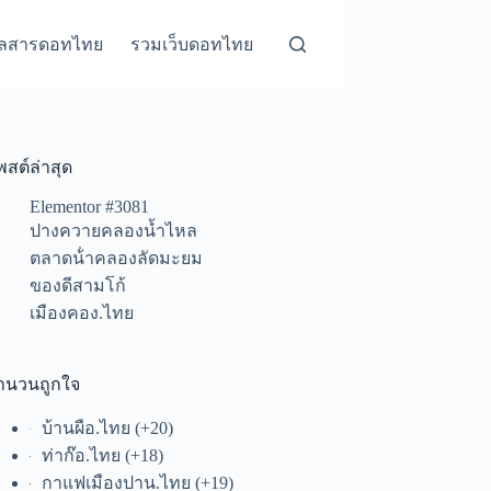
ุลสารดอทไทย
รวมเว็บดอทไทย
พสต์ล่าสุด
Elementor #3081
ปางควายคลองน้ำไหล
ตลาดน้ําคลองลัดมะยม
ของดีสามโก้
เมืองคอง.ไทย
ำนวนถูกใจ
บ้านผือ.ไทย
+20
ท่าก๊อ.ไทย
+18
กาแฟเมืองปาน.ไทย
+19