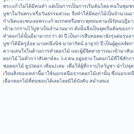
พระแก้วไม่ได้มีคนทำ แต่เป็นการเป็นการเริ่มต้นโดย คนในชุ
บูชาในวันพระหรือวันธรรมสวนะ จึงทำให้มีดอกไม้เป็นจำนวนมาก น
กำเนิดและพบเจอพระแก้วมรกตหรือพระพุทธมหามณีรัตนปฎิมากร ท
เข้ามากราบไว้บูชาเป็นจำนวนมาก ดังนั้นจึงเป็นจุดเริ่มต้นของก
ทำดอกไม้นั้นมีมามากกว่า 40 ปี เป็นการสืบทอดมายังรุ่นต่อรุ่นจา
บูชาได้มีครูอ้อย นางคณึงนิช มาลารัตน์ อายุ 65 ปี เป็นผู้ดูแลจัด
ความสนใจในด้านการทำดอกไม้ และผู้มีจิตสาธารณะเข้ามาสับเปล
ดอกไม้ ไม่ต่ำกว่าสัปดาห์ละ 3-4 คน อยู่อย่าง ในดอกไม้ที่ใช้
ช่อดอกไม้ ธูป3ดอก เทียน1เล่ม เพื่อให้ผู้ที่กราบไหว้บูชา น
เวียนสิ่งของเหล่านี้มาใช้นอกเหนือจากดอกไม้เท่านั้น ซึ่งนอกเห
เลือกดอกไม้ที่ตนชอบได้เลยโดยมิได้บังคับ สม่ำเสมอ