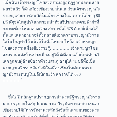
“เมื่อนั้น เจ้าพระญาไชยสงครามอยู่อุปัฏฐากพ่อตนหาย
พยาธิแล้ว ก็คืนเมืองเชียงราย หั้นแล ส่วนเจ้าพระญามัง
รายอยู่เสวยราชสม
บัติในเมืองเชียงใหม่ ตราบได้อายุ 80
ปลี ค๊จุจจิไพสู่ปรโลกพายหน้าด้วยวิปากผละตายฟ้าผ่าที่
กลาดเชียงใหม่กลางเวียง สกราชได้ 678
ตัวปลีเมืองไส้
หั้นแล เสนาอามาจจ์ทั้งหลายค็เอาครา
บ
พระญามังราย
ใส่ในโกฎคำไว้ แล้วค็ใช้หื่อไพ
บอกไหว้สาเจ้าพระญา
ไชยสงคราม
เมื่อเชียงรายรู้……………เจ้าพระญาไชย
สงครามแต่ง
บ้
านปองเมืองอยู่ได้ 4เดือน แล้วค็กพทำอภิ
เสกลูกคนผู้อ้ายชื่อว่าท้าวแสนภู อายุได้ 41 ปลีหื้อเป็น
พระญาเสวิยราชสัมปัตติในเมืองเชียงใหม่แทนพระ
ญามังรายตนปู่ในปลีเ
บิกสะง้า สกราชได้ 680
………….”
ซึ่งไม่มีหลักฐานปรากฏการนำพระอัฐิพระญามังราย
มาบรรจุภายในสถูปบนดอย แต่ปัจจุบันทางเทศบาลนคร
เชียงรายได้มีการจัดงานระลึกถึงวันสิ้นพระชนของพระ
ญามังรายบริเวณสถูปที่เชื่อว่าเป็นที่บรรจุพระอัฐิพระ