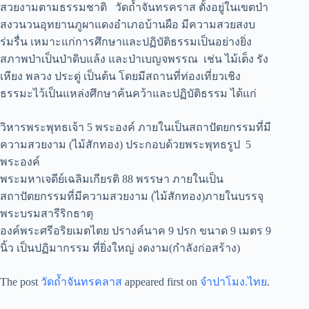
สวยงามตามธรรมชาติ วัดถ้ำจันทรคราส ตั้งอยู่ในเขตป่า
สงวนวนอุทยานภูผาแดงอำเภอบ้านผือ มีความสวยสงบ
ร่มรื่น เหมาะแก่การศึกษาและปฏิบัติธรรมเป็นอย่างยิ่ง
สภาพป่าเป็นป่าดิบแล้ง และป่าเบญจพรรณ เช่น ไม้เต็ง รัง
เหียง พลวง ประดู่ เป็นต้น โดยมีสถานที่ท่องเที่ยวเชิง
ธรรมะไว้เป็นแหล่งศึกษาค้นคว้าและปฏิบัติธรรม ได้แก่
วิหารพระพุทธเจ้า 5 พระองค์ ภายในเป็นสถาปัตยกรรมที่มี
ความสวยงาม (ไม้สักทอง) ประกอบด้วยพระพุทธรูป 5
พระองค์
พระมหาเจดีย์เฉลิมเกียรติ 88 พรรษา ภายในเป็น
สถาปัตยกรรมที่มีความสวยงาม (ไม้สักทอง)ภายในบรรจุ
พระบรมสารีริกธาตุ
องค์พระศรีอริยเมตไตย ปรางค์นาค 9 ปรก ขนาด 9 เมตร 9
นิ้ว เป็นปฏิมากรรม ที่ยิ่งใหญ่ งดงาม(กำลังก่อสร้าง)
The post
วัดถ้ำจันทรคลาส
appeared first on
จำปาโมง.ไทย
.